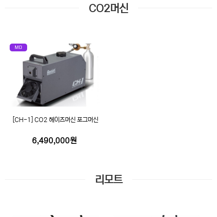
CO2머신
MD
[CH-1] CO2 헤이즈머신 포그머신
6,490,000원
리모트