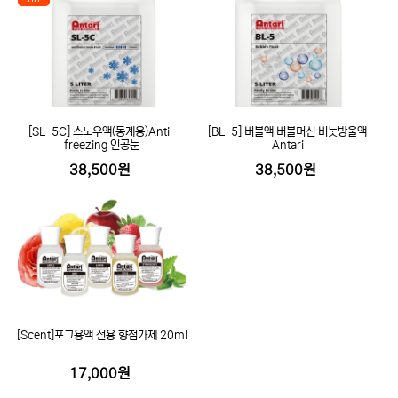
[SL-5C] 스노우액(동계용)Anti-
[BL-5] 버블액 버블머신 비눗방울액
freezing 인공눈
Antari
38,500원
38,500원
[Scent]포그용액 전용 향첨가제 20ml
17,000원