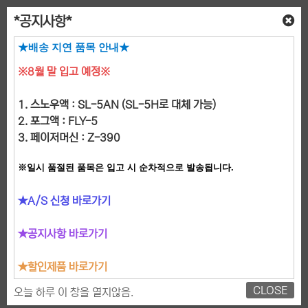
*공지사항*
★배송 지연 품목 안내★
※8월 말 입고 예정※
1. 스노우액 : SL-5AN (SL-5H로 대체 가능)
2. 포그액 : FLY-5
3. 페이저머신 : Z-390
※일시 품절된 품목은 입고 시 순차적으로 발송됩니다.
베스트
★A/S 신청 바로가기
특수효과용액
포그머신
헤이즈머신
페이저머신
★
공지사항 바로가기
스노우머신
버블머신
윈드머신
CO2머신
★할인제품 바로가기
리모트
액세서리
SALE
CLOSE
오늘 하루 이 창을 열지않음.
BEST
BEST