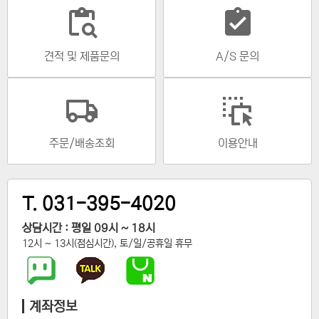
content_paste_search
assignment_turned_in
견적 및 제품문의
A/S 문의
주문/배송조회
이용안내
T. 031-395-4020
상담시간 : 평일 09시 ~ 18시
12시 ~ 13시(점심시간), 토/일/공휴일 휴무
계좌정보