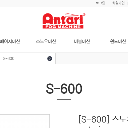
로그인
회원가입
페이저머신
스노우머신
버블머신
윈드머신
S-600
S-100X
S-200X
S-600
SW-250
SW-300
S-500
[S-600] 