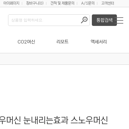
마이페이지
장바구니
(0)
견적 및 제품문의
A/S문의
고객센터
통합검색
CO2머신
리모트
액세서리
스노우머신 눈내리는효과 스노우머신