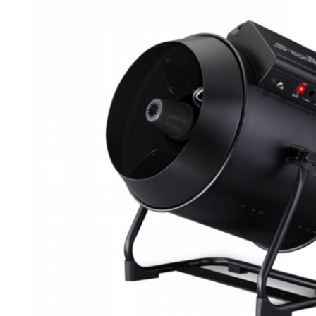
CO2머신
리모트
액세서리
SALE
개인결제