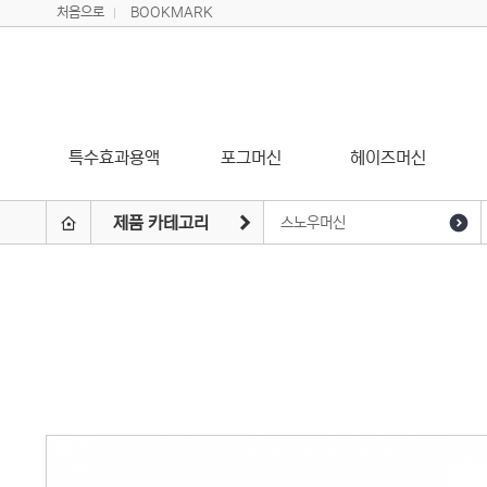
처음으로
BOOKMARK
특수효과용액
포그머신
헤이즈머신
제품 카테고리
스노우머신
특수효과용액
포그머신
헤이즈머신
페이저머신
버블머신
윈드머신