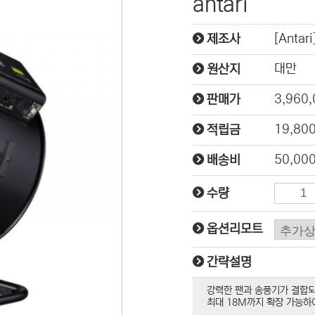
antari
[Antari
제조사
대만
원산지
3,960
판매가
19,80
적립금
50,00
배송비
수량
옵션리모트
간략설명
강력한 팬과 송풍기가 결합되
최대 18M까지 확장 가능하