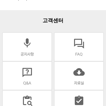
고객센터
mic
공지사항
FAQ
cloud_download
Q&A
자료실
content_paste_search
assignment_turned_in