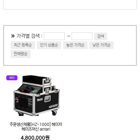
~
가격별 검색 :
검색
최근 등록순
인기 상품순
높은 가격순
낮은 가격순
판매량순
MD
주문생산제품[HZ-1000] 헤이저
헤이즈머신 antari
4,800,000원