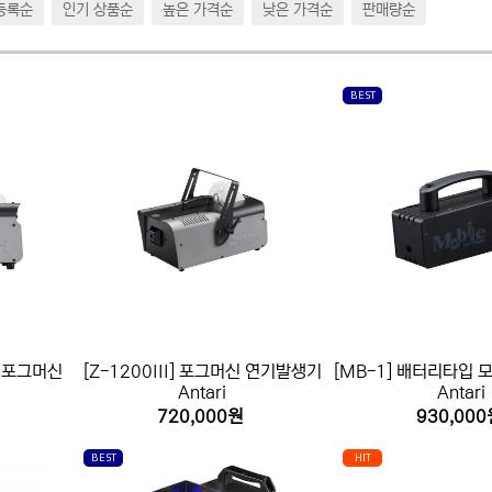
등록순
인기 상품순
높은 가격순
낮은 가격순
판매량순
BEST
신 포그머신
[Z-1200III] 포그머신 연기발생기
[MB-1] 배터리타입 
Antari
Antari
720,000원
930,000
BEST
HIT