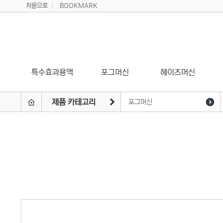
처음으로
BOOKMARK
특수효과용액
포그머신
헤이즈머신
제품 카테고리
포그머신
특수효과용액
헤이즈머신
페이저머신
스노우머신
버블머신
윈드머신