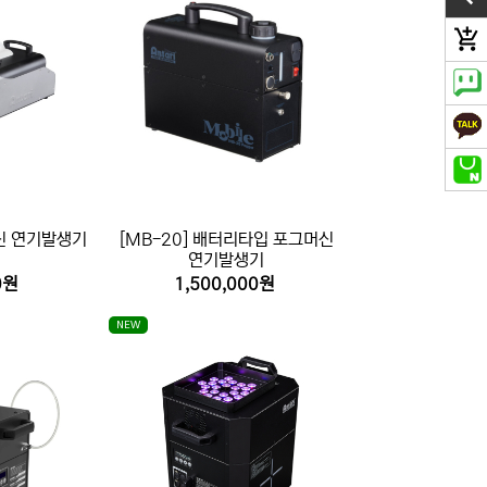
add_shopping_cart
그머신 연기발생기
[MB-20] 배터리타입 포그머신
연기발생기
0원
1,500,000원
NEW