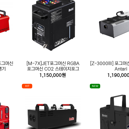
 포그머신
[M-7X]JET포그머신 RGBA
[Z-3000llI] 포
생기
포그머신 CO2 스테이지포그
Antari
1,150,000원
1,190,00
HIT
NEW