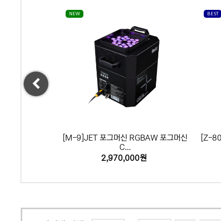
NEW
BEST
CO2머신
리모트
액세서리
SALE
Previous
개인결제
 SONIC포그머신
[M-9]JET 포그머신 RGBAW 포그머신
[Z-8
C...
0원
2,970,000원