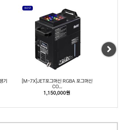
BEST
BEST
Next
발생기
[M-7X]JET포그머신 RGBA 포그머신
[MB-1] 
CO...
1,150,000원
9