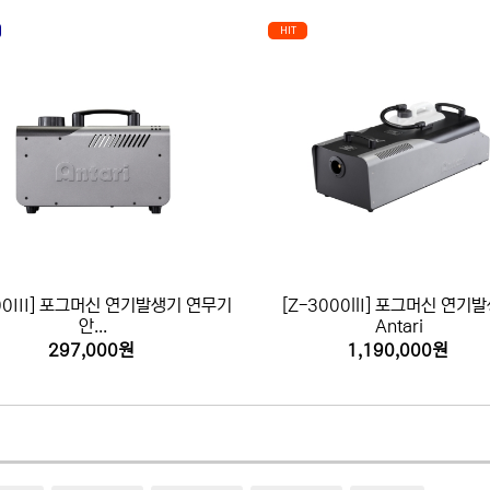
HIT
FT-100
FT-20
MB-20
MB-1
Z-1020R
Z-1520R
M-7X
00III] 포그머신 연기발생기 연무기
[Z-3000llI] 포그머신 연기
안...
Antari
M-9X
297,000원
1,190,000원
J-100
IP-1600