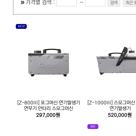
가격별 검색 :
~
검색
최근 
BEST
[Z-800III] 포그머신 연기발생기
[Z-1000III] 스모그머
연무기 안타리 스모그머신
연기발생기
297,000원
520,000원
MD