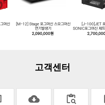
 포그머신
[M-12] Stage 포그머신 스모그머신
[J-100]JET
연기발생기
SONIC포그머신 제
포그
2,090,000원
2,700,00
고객센터
cloud_download
content_paste_search
assi