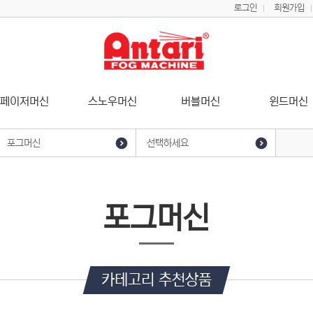
로그인
회원가입
페이저머신
스노우머신
버블머신
윈드머신
포그머신
선택하세요
로우포그머신
Z-800III
Z-1000III
포그머신
Z-1200III
Z-1500III
카테고리 추천상품
Z-3000III
M-12