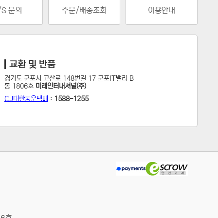
/S 문의
주문/배송조회
이용안내
교환 및 반품
경기도 군포시 고산로 148번길 17 군포IT밸리 B
동 1806호
미래인터내셔널(주)
CJ대한통운택배
:
1588-1255