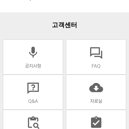
고객센터
mic
공지사항
FAQ
cloud_download
Q&A
자료실
content_paste_search
assignment_turned_in