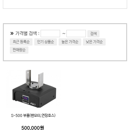
~
가격별 검색 :
검색
최근 등록순
인기 상품순
높은 가격순
낮은 가격순
판매량순
S-500 부품(팬모터,연장호스)
500,000원