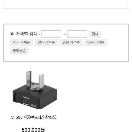
~
가격별 검색 :
검색
최근 등록순
인기 상품순
높은 가격순
낮은 가격순
판매량순
S-500 부품(팬모터,연장호스)
500,000원