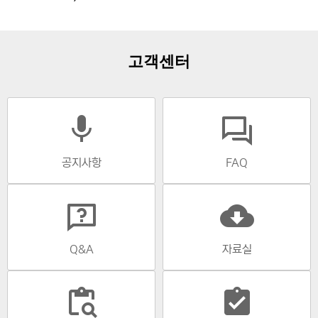
고객센터
mic
공지사항
FAQ
cloud_download
Q&A
자료실
content_paste_search
assignment_turned_in