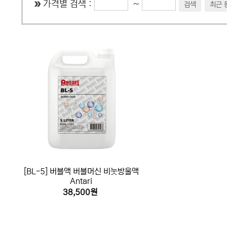
가격별 검색 :
~
검색
최근 
[BL-5] 버블액 버블머신 비눗방울액
Antari
38,500원