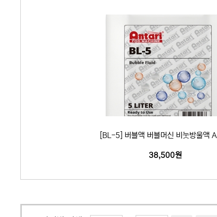
CO2머신
리모트
액세서리
SALE
개인결제
[BL-5] 버블액 버블머신 비눗방울액 An
38,500원