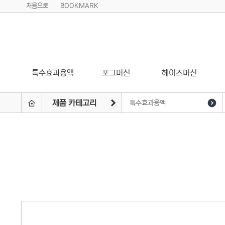
처음으로
BOOKMARK
특수효과용액
포그머신
헤이즈머신
제품 카테고리
특수효과용액
포그머신
헤이즈머신
페이저머신
스노우머신
버블머신
윈드머신