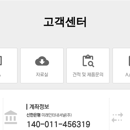
고객센터
cloud_download
content_paste_search
assi
A
자료실
견적 및 제품문의
A
계좌정보
신한은행
미래인터내셔널(주)
140-011-456319