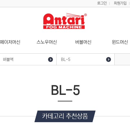
로그인
회원가입
페이저머신
스노우머신
버블머신
윈드머신
버블액
BL-5
포그액
BL-5H
헤이즈액
BL-5
스노우액
향첨가제
카테고리 추천상품