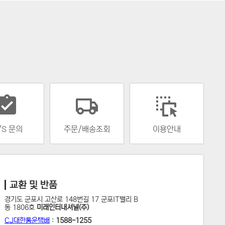
gnment_turned_in
/S 문의
주문/배송조회
이용안내
교환 및 반품
경기도 군포시 고산로 148번길 17 군포IT밸리 B
동 1806호
미래인터내셔널(주)
CJ대한통운택배
:
1588-1255