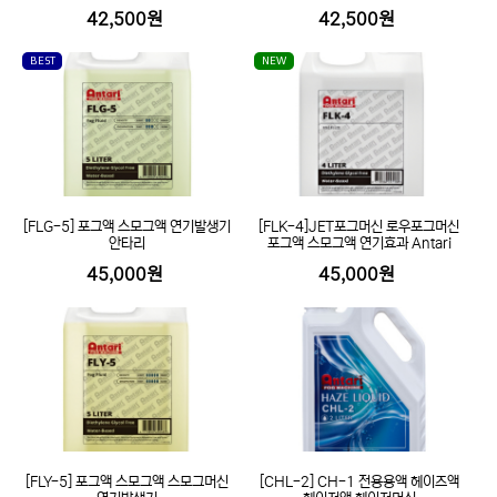
42,500원
42,500원
BEST
NEW
[FLG-5] 포그액 스모그액 연기발생기
[FLK-4]JET포그머신 로우포그머신
안타리
포그액 스모그액 연기효과 Antari
45,000원
45,000원
[FLY-5] 포그액 스모그액 스모그머신
[CHL-2] CH-1 전용용액 헤이즈액