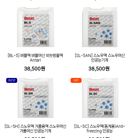
[BL-5] 버블액 버블머신 비눗방울액
[SL-5AN] 스노우액 스노우머신
Antari
인공눈기계
38,500원
38,500원
BEST
HIT
[SL-5H] 스노우액 거품용액 스노우머신
[SL-5C] 스노우액(동계용)Anti-
거품머신 인공눈기계
freezing 인공눈