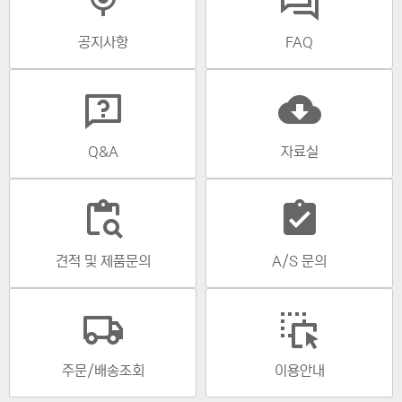
공지사항
FAQ
cloud_download
Q&A
자료실
content_paste_search
assignment_turned_in
견적 및 제품문의
A/S 문의
주문/배송조회
이용안내