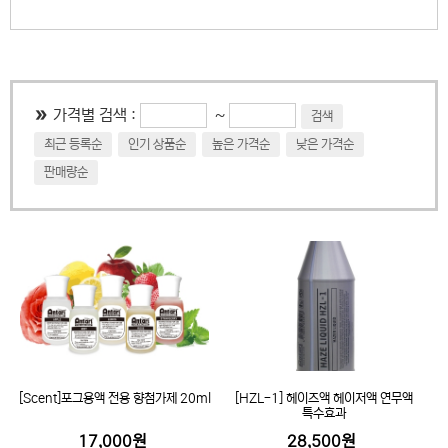
~
가격별 검색 :
검색
최근 등록순
인기 상품순
높은 가격순
낮은 가격순
판매량순
[Scent]포그용액 전용 향첨가제 20ml
[HZL-1] 헤이즈액 헤이저액 연무액
특수효과
17,000원
28,500원