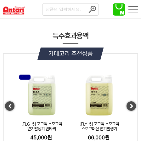
특수효과용액
카테고리 추천상품
BEST
Previous
Next
그액
[FLG-5] 포그액 스모그액
[FLY-5] 포그액 스모그액
[
연기발생기 안타리
스모그머신 연기발생기
45,000원
66,000원