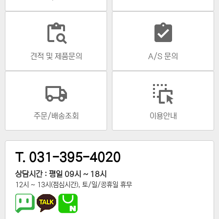
content_paste_search
assignment_turned_in
견적 및 제품문의
A/S 문의
주문/배송조회
이용안내
T. 031-395-4020
상담시간 : 평일 09시 ~ 18시
12시 ~ 13시(점심시간), 토/일/공휴일 휴무