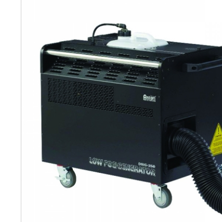
CO2머신
리모트
액세서리
SALE
개인결제