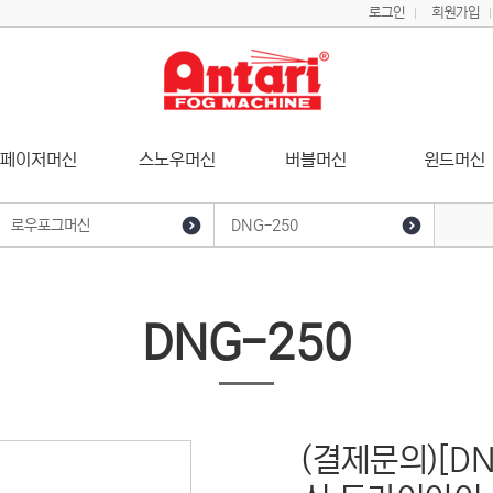
로그인
회원가입
페이저머신
스노우머신
버블머신
윈드머신
로우포그머신
DNG-250
포그머신
ICE-101
DNG-50
DNG-250
DNG-100
(결제문의)[D