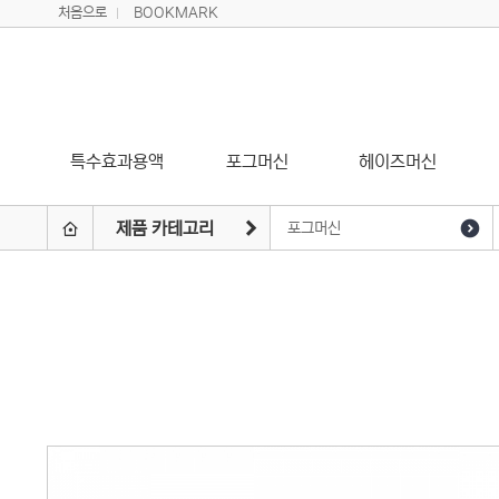
처음으로
BOOKMARK
특수효과용액
포그머신
헤이즈머신
제품 카테고리
포그머신
특수효과용액
헤이즈머신
페이저머신
스노우머신
버블머신
윈드머신