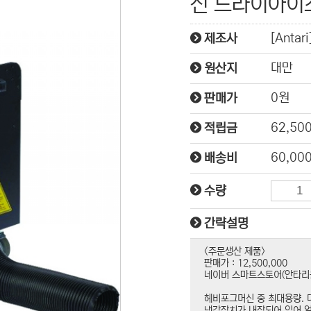
신 드라이아이
[Antari
제조사
대만
원산지
0원
판매가
62,50
적립금
60,00
배송비
수량
간략설명
<주문생산 제품>
판매가 : 12,500,000
네이버 스마트스토어(안타리
헤비포그머신 중 최대용량. 
냉각장치가 내장되어 있어 얼