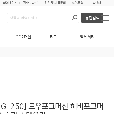
마이페이지
장바구니
(0)
견적 및 제품문의
A/S문의
고객센터
통합검색
CO2머신
리모트
액세서리
NG-250] 로우포그머신 헤비포그머