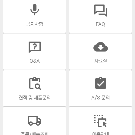
mic
공지사항
FAQ
cloud_download
Q&A
자료실
content_paste_search
assignment_turned_in
견적 및 제품문의
A/S 문의
주문/배송조회
이용안내