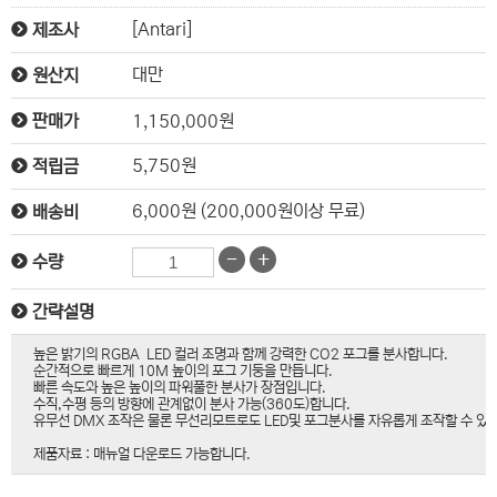
[Antari]
제조사
대만
원산지
1,150,000원
판매가
5,750원
적립금
6,000원 (200,000원이상 무료)
배송비
-
+
수량
간략설명
높은 밝기의 RGBA LED 컬러 조명과 함께 강력한 CO2 포그를 분사합니다.
순간적으로 빠르게 10M 높이의 포그 기둥을 만듭니다.
빠른 속도와 높은 높이의 파워풀한 분사가 장점입니다.
수직,수평 등의 방향에 관계없이 분사 가능(360도)합니다.
유무선 DMX 조작은 물론 무선리모트로도 LED및 포그분사를 자유롭게 조작할 수 있
제품자료 : 매뉴얼 다운로드 가능합니다.