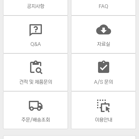
공지사항
FAQ
cloud_download
Q&A
자료실
content_paste_search
assignment_turned_in
견적 및 제품문의
A/S 문의
주문/배송조회
이용안내